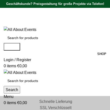
Geschäftskunde? Preisgestaltung für große Projekte via Telefon!
Tel.:
0531 - 18050730
| E-Mail:
info@traversenshop.de
Tel.:
0178 - 6692089
E-Mail:
info@traversenshop.de
Search
SHOP
Login / Register
0
items
€
0,00
Search
Menu
Schnelle Lieferung
0
items
€
0,00
SSL Verschlüsselt