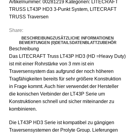
Artikelnummer:
00281219
Kategorien:
LITECRAFT
TRUSS LT43P HD3 3-Punkt System
,
LITECRAFT
TRUSS Traversen
Share:
BESCHREIBUNG
ZUSÄTZLICHE INFORMATIONEN
BEWERTUNGEN (0)
DETAILS
DATENBLATT
ZUBEHÖR
Beschreibung
Das LITECRAFT Truss LT43P HD3 (HD =Heavy Duty)
ist mit einer Rohrstärke von 3 mm ist ein
Traversensystem das aufgrund der noch höheren
Tragfähigkeiten bereits für sehr größere Konstruktion
in Frage kommt. Auch hier verwendet der Hersteller
die konischen Verbinder der LT43P Serie um
Konstruktionen schnell und sicher miteinander zu
kombinieren.
Die LT43P HD3 Serie ist kompatibel zu gängigen
Traversensystemen der Prolyte Group. Lieferungen