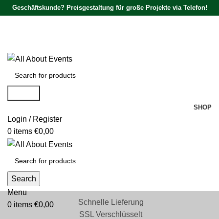
Geschäftskunde? Preisgestaltung für große Projekte via Telefon!
Tel.:
0531 - 18050730
| E-Mail:
info@traversenshop.de
Tel.:
0178 - 6692089
E-Mail:
info@traversenshop.de
Search
SHOP
Login / Register
0
items
€
0,00
Search
Menu
Schnelle Lieferung
0
items
€
0,00
SSL Verschlüsselt