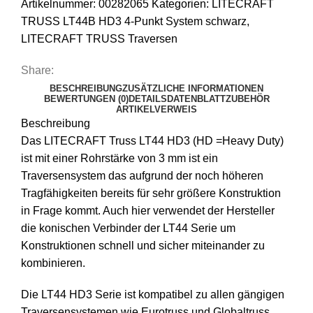
Artikelnummer:
00282065
Kategorien:
LITECRAFT
TRUSS LT44B HD3 4-Punkt System schwarz
,
LITECRAFT TRUSS Traversen
Share:
BESCHREIBUNG
ZUSÄTZLICHE INFORMATIONEN
BEWERTUNGEN (0)
DETAILS
DATENBLATT
ZUBEHÖR
ARTIKELVERWEIS
Beschreibung
Das LITECRAFT Truss LT44 HD3 (HD =Heavy Duty)
ist mit einer Rohrstärke von 3 mm ist ein
Traversensystem das aufgrund der noch höheren
Tragfähigkeiten bereits für sehr größere Konstruktion
in Frage kommt. Auch hier verwendet der Hersteller
die konischen Verbinder der LT44 Serie um
Konstruktionen schnell und sicher miteinander zu
kombinieren.
Die LT44 HD3 Serie ist kompatibel zu allen gängigen
Traversensystemen wie Eurotruss und Globaltruss.