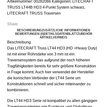
Artikelnummer:
00282066
Kategorien:
LITECRAFT
TRUSS LT44B HD3 4-Punkt System schwarz
,
LITECRAFT TRUSS Traversen
Share:
BESCHREIBUNG
ZUSÄTZLICHE INFORMATIONEN
BEWERTUNGEN (0)
DETAILS
DATENBLATT
ZUBEHÖR
ARTIKELVERWEIS
Beschreibung
Das LITECRAFT Truss LT44 HD3 (HD =Heavy Duty)
ist mit einer Rohrstärke von 3 mm ist ein
Traversensystem das aufgrund der noch höheren
Tragfähigkeiten bereits für sehr größere Konstruktion
in Frage kommt. Auch hier verwendet der Hersteller
die konischen Verbinder der LT44 Serie um
Konstruktionen schnell und sicher miteinander zu
kombinieren.
Die LT44 HD3 Serie ist kompatibel zu allen gängigen
Traversensystemen wie Eurotruss und Globaltruss.