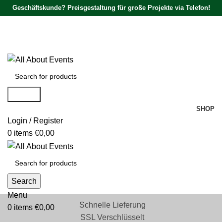
Geschäftskunde? Preisgestaltung für große Projekte via Telefon!
Tel.:
0531 - 18050730
| E-Mail:
info@traversenshop.de
Tel.:
0178 - 6692089
E-Mail:
info@traversenshop.de
Search
SHOP
Login / Register
0
items
€
0,00
Search
Menu
Schnelle Lieferung
0
items
€
0,00
SSL Verschlüsselt