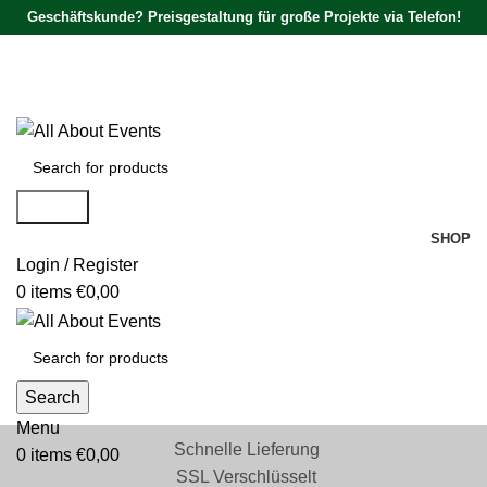
Geschäftskunde? Preisgestaltung für große Projekte via Telefon!
Tel.:
0531 - 18050730
| E-Mail:
info@traversenshop.de
Tel.:
0178 - 6692089
E-Mail:
info@traversenshop.de
Search
SHOP
Login / Register
0
items
€
0,00
Search
Menu
Schnelle Lieferung
0
items
€
0,00
SSL Verschlüsselt