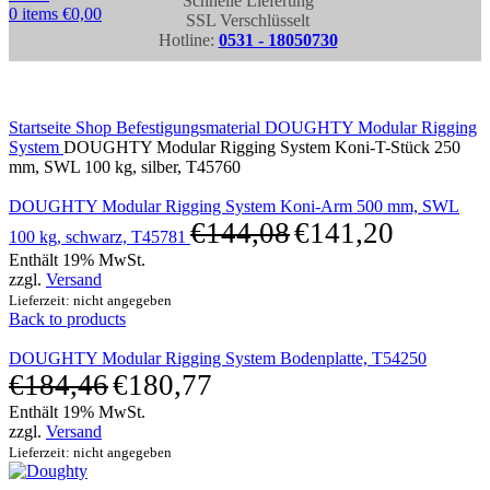
Schnelle Lieferung
0
items
€
0,00
SSL Verschlüsselt
Hotline:
0531 - 18050730
Click to enlarge
Startseite
Shop
Befestigungsmaterial
DOUGHTY Modular Rigging
System
DOUGHTY Modular Rigging System Koni-T-Stück 250
mm, SWL 100 kg, silber, T45760
DOUGHTY Modular Rigging System Koni-Arm 500 mm, SWL
€
144,08
€
141,20
100 kg, schwarz, T45781
Enthält 19% MwSt.
zzgl.
Versand
Lieferzeit: nicht angegeben
Back to products
DOUGHTY Modular Rigging System Bodenplatte, T54250
€
184,46
€
180,77
Enthält 19% MwSt.
zzgl.
Versand
Lieferzeit: nicht angegeben