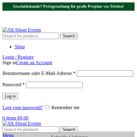
Geschäftskunde? Preisgestaltung für große Projekte via Telefon!
Tel.:
0531 - 18050730
| E-Mail:
info@traversenshop.de
Tel.:
0178 - 6692089
E-Mail:
info@traversenshop.de
Search
Shop
Login / Register
Sign in
Create an Account
Benutzername oder E-Mail-Adresse
*
Password
*
Log in
Lost your password?
Remember me
0
items
€
0,00
Search
Menu