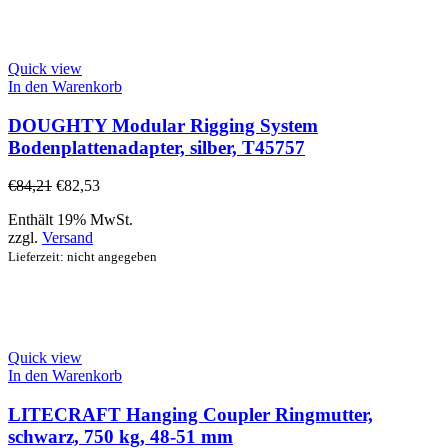
Quick view
In den Warenkorb
DOUGHTY Modular Rigging System
Bodenplattenadapter, silber, T45757
€
84,21
€
82,53
Enthält 19% MwSt.
zzgl.
Versand
Lieferzeit: nicht angegeben
Quick view
In den Warenkorb
LITECRAFT Hanging Coupler Ringmutter,
schwarz, 750 kg, 48-51 mm