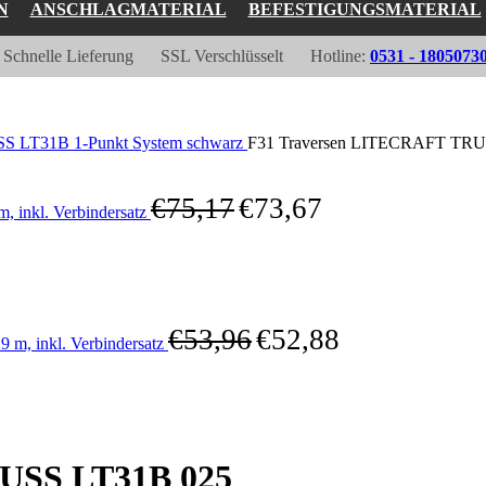
N
ANSCHLAGMATERIAL
BEFESTIGUNGSMATERIAL
Schnelle Lieferung
SSL Verschlüsselt
Hotline:
0531 - 1805073
 LT31B 1-Punkt System schwarz
F31 Traversen LITECRAFT TRUSS
€
75,17
€
73,67
 inkl. Verbindersatz
€
53,96
€
52,88
m, inkl. Verbindersatz
USS LT31B 025