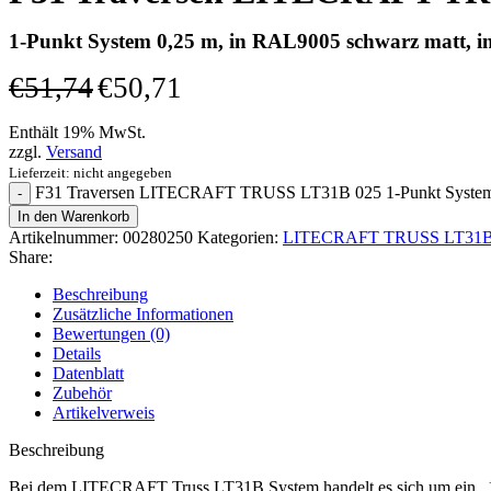
1-Punkt System 0,25 m, in RAL9005 schwarz matt, in
€
51,74
€
50,71
Enthält 19% MwSt.
zzgl.
Versand
Lieferzeit: nicht angegeben
F31 Traversen LITECRAFT TRUSS LT31B 025 1-Punkt System 0,
In den Warenkorb
Artikelnummer:
00280250
Kategorien:
LITECRAFT TRUSS LT31B 1
Share:
Beschreibung
Zusätzliche Informationen
Bewertungen (0)
Details
Datenblatt
Zubehör
Artikelverweis
Beschreibung
Bei dem LITECRAFT Truss LT31B System handelt es sich um ein „1 P