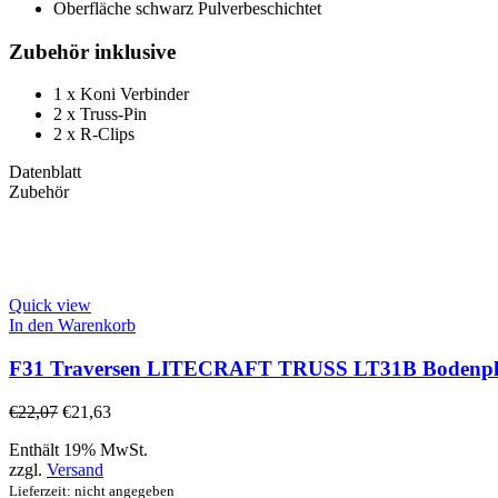
Oberfläche schwarz Pulverbeschichtet
Zubehör inklusive
1 x Koni Verbinder
2 x Truss-Pin
2 x R-Clips
Datenblatt
Zubehör
Quick view
In den Warenkorb
F31 Traversen LITECRAFT TRUSS LT31B Bodenplat
€
22,07
€
21,63
Enthält 19% MwSt.
zzgl.
Versand
Lieferzeit: nicht angegeben