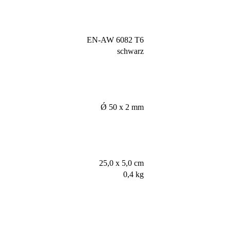
EN-AW 6082 T6
schwarz
Ǿ 50 x 2 mm
25,0 x 5,0 cm
0,4 kg