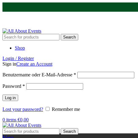
Tel.:
0531 - 18050730
| E-Mail:
info@traversenshop.de
Tel.:
0178 - 6692089
E-Mail:
info@traversenshop.de
Search
Shop
Login / Register
Sign in
Create an Account
Benutzername oder E-Mail-Adresse
*
Password
*
Log in
Lost your password?
Remember me
0
items
€
0,00
Search
Menu