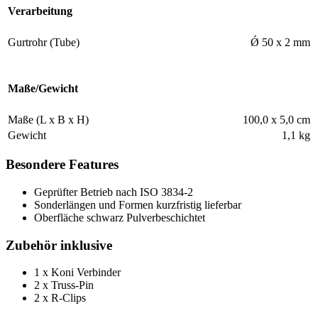
Verarbeitung
Gurtrohr (Tube)
Ǿ 50 x 2 mm
Maße/Gewicht
Maße (L x B x H)
100,0 x 5,0 cm
Gewicht
1,1 kg
Besondere Features
Geprüfter Betrieb nach ISO 3834-2
Sonderlängen und Formen kurzfristig lieferbar
Oberfläche schwarz Pulverbeschichtet
Zubehör inklusive
1 x Koni Verbinder
2 x Truss-Pin
2 x R-Clips