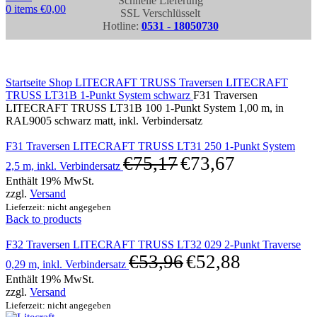
Schnelle Lieferung
0
items
€
0,00
SSL Verschlüsselt
Hotline:
0531 - 18050730
Click to enlarge
Startseite
Shop
LITECRAFT TRUSS Traversen
LITECRAFT
TRUSS LT31B 1-Punkt System schwarz
F31 Traversen
LITECRAFT TRUSS LT31B 100 1-Punkt System 1,00 m, in
RAL9005 schwarz matt, inkl. Verbindersatz
F31 Traversen LITECRAFT TRUSS LT31 250 1-Punkt System
€
75,17
€
73,67
2,5 m, inkl. Verbindersatz
Enthält 19% MwSt.
zzgl.
Versand
Lieferzeit: nicht angegeben
Back to products
F32 Traversen LITECRAFT TRUSS LT32 029 2-Punkt Traverse
€
53,96
€
52,88
0,29 m, inkl. Verbindersatz
Enthält 19% MwSt.
zzgl.
Versand
Lieferzeit: nicht angegeben