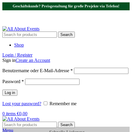
Geschäftskunde? Preisgestaltung für große Projekte via Telefon!
Tel.:
0531 - 18050730
| E-Mail:
info@traversenshop.de
Tel.:
0178 - 6692089
E-Mail:
info@traversenshop.de
Search
Shop
Login / Register
Sign in
Create an Account
Benutzername oder E-Mail-Adresse
*
Password
*
Log in
Lost your password?
Remember me
0
items
€
0,00
Search
Menu