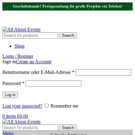
Geschäftskunde? Preisgestaltung für große Projekte via Telefon!
Tel.:
0531 - 18050730
| E-Mail:
info@traversenshop.de
Tel.:
0178 - 6692089
E-Mail:
info@traversenshop.de
Search
Shop
Login / Register
Sign in
Create an Account
Benutzername oder E-Mail-Adresse
*
Password
*
Log in
Lost your password?
Remember me
0
items
€
0,00
Search
Menu