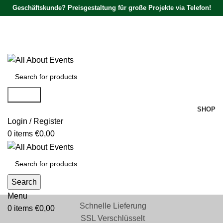
Geschäftskunde? Preisgestaltung für große Projekte via Telefon!
Tel.:
0531 - 18050730
| E-Mail:
info@traversenshop.de
Tel.:
0178 - 6692089
E-Mail:
info@traversenshop.de
Search
SHOP
Login / Register
0
items
€
0,00
Search
Menu
Schnelle Lieferung
0
items
€
0,00
SSL Verschlüsselt