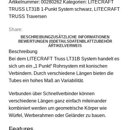
Artikelnummer:
00280262
Kategorien:
LITECRAFT
TRUSS LT31B 1-Punkt System schwarz
,
LITECRAFT
TRUSS Traversen
Share:
BESCHREIBUNG
ZUSÄTZLICHE INFORMATIONEN
BEWERTUNGEN (0)
DETAILS
DATENBLATT
ZUBEHÖR
ARTIKELVERWEIS
Beschreibung
Bei dem LITECRAFT Truss LT31B System handelt es
sich um ein „1 Punkt“ Rohrsystem mit konischen
Verbindern. Durch verschiedene Längen bieten die
Tubes ein hohes Maß an Variabilität.
Verbunden über Schnellverbinder können
verschiedene Längen ganz einfach miteinander
kombiniert werden um geometrische Körper wie
Würfel, Werberahmen oder Geländer zu bauen.
Features