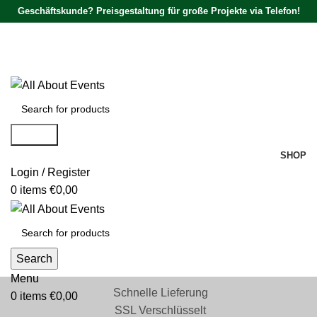
Geschäftskunde? Preisgestaltung für große Projekte via Telefon!
Tel.:
0531 - 18050730
| E-Mail:
info@traversenshop.de
Tel.:
0178 - 6692089
E-Mail:
info@traversenshop.de
Search
SHOP
Login / Register
0
items
€
0,00
Search
Menu
Schnelle Lieferung
0
items
€
0,00
SSL Verschlüsselt