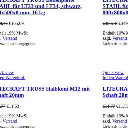
AHL für LT33 und LT34, schwarz,
STAHL für
0x500x8 mm, 16 kg
800x800x8
8,46
€
165,09
€
356,18
€
349
hält 19% MwSt.
Enthält 19% 
l.
Versand
zzgl.
Versand
erzeit: nicht angegeben
Lieferzeit: nich
ck view
Quick view
den Warenkorb
In den Waren
TECRAFT TRUSS Halbkoni M12 mit
LITECRAF
haft 20mm
Schaft 2
,77
€
11,53
€
11,77
€
11,5
hält 19% MwSt.
Enthält 19% 
l.
Versand
zzgl.
Versand
erzeit: nicht angegeben
Lieferzeit: nich