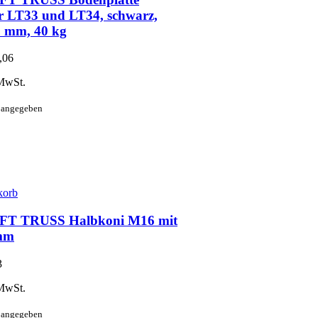
 LT33 und LT34, schwarz,
 mm, 40 kg
,06
MwSt.
t angegeben
korb
T TRUSS Halbkoni M16 mit
0mm
3
MwSt.
t angegeben