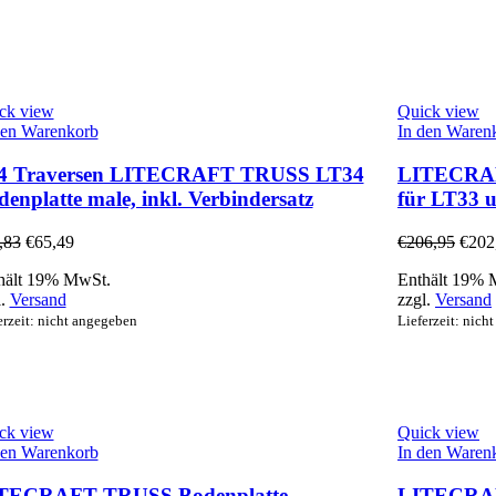
ck view
Quick view
den Warenkorb
In den Waren
4 Traversen LITECRAFT TRUSS LT34
LITECRAF
enplatte male, inkl. Verbindersatz
für LT33 
,83
€
65,49
€
206,95
€
202
hält 19% MwSt.
Enthält 19% 
l.
Versand
zzgl.
Versand
erzeit: nicht angegeben
Lieferzeit: nich
ck view
Quick view
den Warenkorb
In den Waren
TECRAFT TRUSS Bodenplatte
LITECRAF