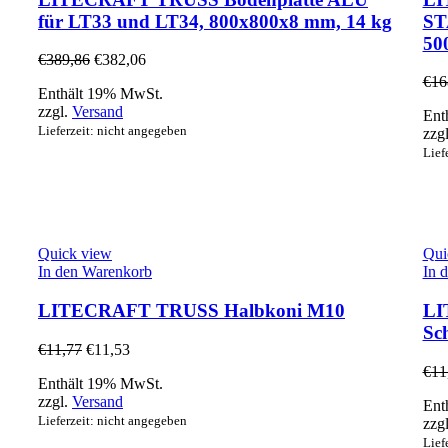
für LT33 und LT34, 800x800x8 mm, 14 kg
ST
50
€
389,86
€
382,06
€
16
Enthält 19% MwSt.
zzgl.
Versand
Ent
Lieferzeit: nicht angegeben
zzg
Lief
Quick view
Qui
In den Warenkorb
In 
LITECRAFT TRUSS Halbkoni M10
LI
Sc
€
11,77
€
11,53
€
11
Enthält 19% MwSt.
zzgl.
Versand
Ent
Lieferzeit: nicht angegeben
zzg
Lief