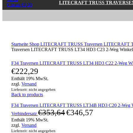
LITECRAFT TRUSS TRAVERSE
0
items
€
0,00
Click to enlarge
Startseite
Shop
LITECRAFT TRUSS Traversen
LITECRAFT T
Traversen LITECRAFT TRUSS LT34 HD3 C23 2-Weg Winkel 135
F34 Traversen LITECRAFT TRUSS LT34 HD3 C22 2-Weg Winkel
€
222,29
Enthält 19% MwSt.
zzgl.
Versand
Lieferzeit: nicht angegeben
Back to products
F34 Traversen LITECRAFT TRUSS LT34B HD3 C20 2-Weg Wink
€
353,64
€
346,57
Verbindersatz
Enthält 19% MwSt.
zzgl.
Versand
Lieferzeit: nicht angegeben