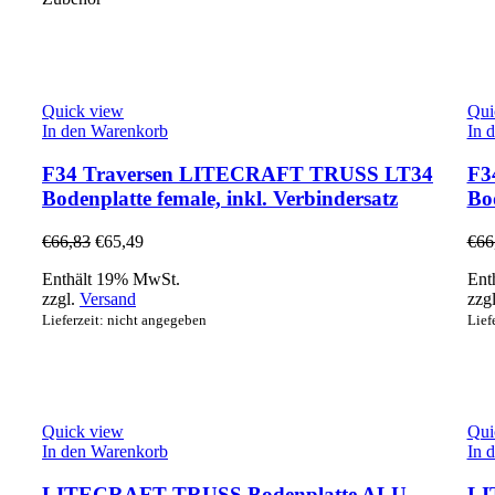
Quick view
Qui
In den Warenkorb
In 
F34 Traversen LITECRAFT TRUSS LT34
F3
Bodenplatte female, inkl. Verbindersatz
Bod
€
66,83
€
65,49
€
66
Enthält 19% MwSt.
Ent
zzgl.
Versand
zzg
Lieferzeit: nicht angegeben
Lief
Quick view
Qui
In den Warenkorb
In 
LITECRAFT TRUSS Bodenplatte ALU
LI