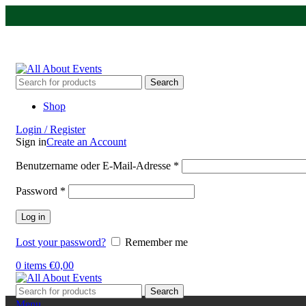
Tel.:
0531 - 18050730
| E-Mail:
info@traversenshop.de
Tel.:
0178 - 6692089
E-Mail:
info@traversenshop.de
Search
Shop
Login / Register
Sign in
Create an Account
Benutzername oder E-Mail-Adresse
*
Password
*
Log in
Lost your password?
Remember me
0
items
€
0,00
Search
Menu