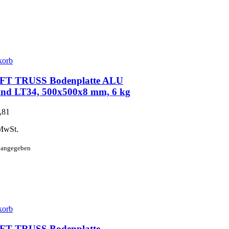
korb
T TRUSS Bodenplatte ALU
und LT34, 500x500x8 mm, 6 kg
,81
MwSt.
t angegeben
korb
T TRUSS Bodenplatte