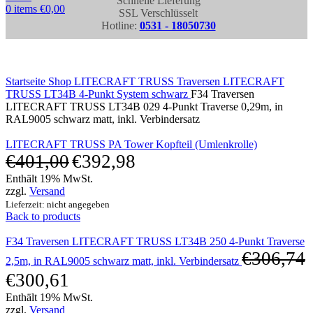
Schnelle Lieferung
0
items
€
0,00
SSL Verschlüsselt
Hotline:
0531 - 18050730
Click to enlarge
Startseite
Shop
LITECRAFT TRUSS Traversen
LITECRAFT
TRUSS LT34B 4-Punkt System schwarz
F34 Traversen
LITECRAFT TRUSS LT34B 029 4-Punkt Traverse 0,29m, in
RAL9005 schwarz matt, inkl. Verbindersatz
LITECRAFT TRUSS PA Tower Kopfteil (Umlenkrolle)
€
401,00
€
392,98
Enthält 19% MwSt.
zzgl.
Versand
Lieferzeit: nicht angegeben
Back to products
F34 Traversen LITECRAFT TRUSS LT34B 250 4-Punkt Traverse
€
306,74
2,5m, in RAL9005 schwarz matt, inkl. Verbindersatz
€
300,61
Enthält 19% MwSt.
zzgl.
Versand