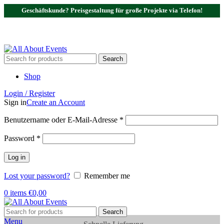
Geschäftskunde? Preisgestaltung für große Projekte via Telefon!
Tel.:
0531 - 18050730
| E-Mail:
info@traversenshop.de
Tel.:
0178 - 6692089
E-Mail:
info@traversenshop.de
Search
Shop
Login / Register
Sign in
Create an Account
Benutzername oder E-Mail-Adresse
*
Password
*
Log in
Lost your password?
Remember me
0
items
€
0,00
Search
Menu