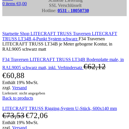
Schnelle Lieferung
0
items
€
0,00
SSL Verschlüsselt
Hotline:
0531 - 18050730
Click to enlarge
Startseite
Shop
LITECRAFT TRUSS Traversen
LITECRAFT
TRUSS LT34B 4-Punkt System schwarz
F34 Traversen
LITECRAFT TRUSS LT34B je Meter gebogene Kontur, in
RAL9005 schwarz matt
F34 Traversen LITECRAFT TRUSS LT34B Bodenplatte male, in
€
62,12
RAL9005 schwarz matt, inkl. Verbindersatz
€
60,88
Enthält 19% MwSt.
zzgl.
Versand
Lieferzeit: nicht angegeben
Back to products
LITECRAFT TRUSS Rigging-System U-Stück, 600x140 mm
€
73,53
€
72,06
Enthält 19% MwSt.
zzgl.
Versand