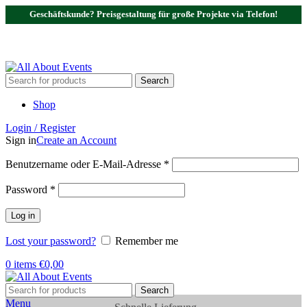
Geschäftskunde? Preisgestaltung für große Projekte via Telefon!
Tel.:
0531 - 18050730
| E-Mail:
info@traversenshop.de
Tel.:
0178 - 6692089
E-Mail:
info@traversenshop.de
Search
Shop
Login / Register
Sign in
Create an Account
Benutzername oder E-Mail-Adresse
*
Password
*
Log in
Lost your password?
Remember me
0
items
€
0,00
Search
Menu