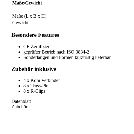
Maße/Gewicht
Maße (L x B x H)
Gewicht
Besondere Features
CE Zertifiziert
geprüfter Betrieb nach ISO 3834-2
Sonderlängen und Formen kurzfristig lieferbar
Zubehör inklusive
4 x Koni Verbinder
8 x Truss-Pin
8 x R-Clips
Datenblatt
Zubehör