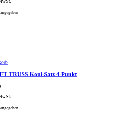
MwSt.
t angegeben
korb
T TRUSS Koni-Satz 4-Punkt
3
MwSt.
t angegeben