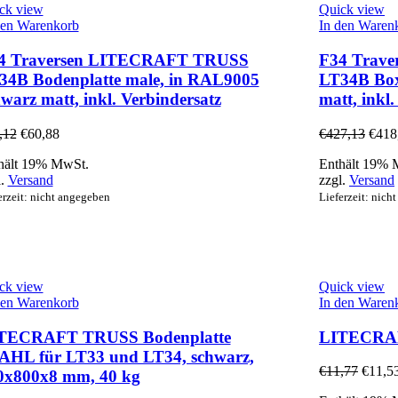
ck view
Quick view
den Warenkorb
In den Waren
4 Traversen LITECRAFT TRUSS
F34 Trav
34B Bodenplatte male, in RAL9005
LT34B Box
warz matt, inkl. Verbindersatz
matt, inkl
,12
€
60,88
€
427,13
€
418
hält 19% MwSt.
Enthält 19% 
l.
Versand
zzgl.
Versand
erzeit: nicht angegeben
Lieferzeit: nich
ck view
Quick view
den Warenkorb
In den Waren
TECRAFT TRUSS Bodenplatte
LITECRAF
AHL für LT33 und LT34, schwarz,
€
11,77
€
11,5
0x800x8 mm, 40 kg