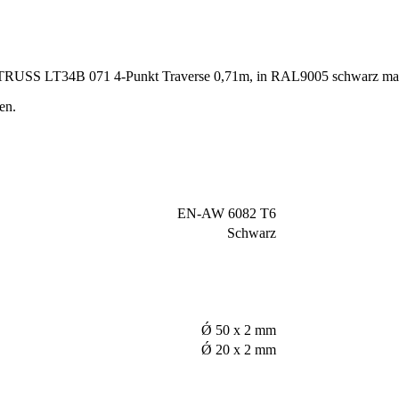
TRUSS LT34B 071 4-Punkt Traverse 0,71m, in RAL9005 schwarz matt,
en.
EN-AW 6082 T6
Schwarz
Ǿ 50 x 2 mm
Ǿ 20 x 2 mm