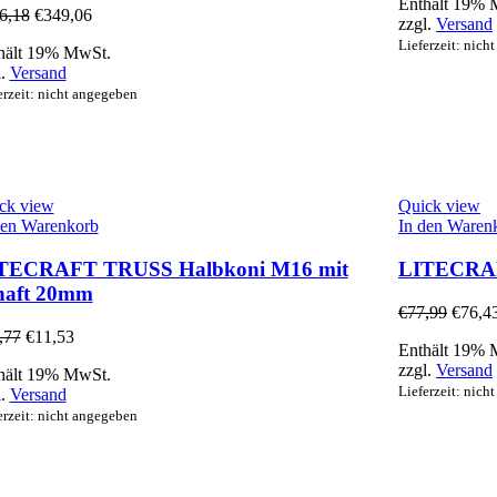
Enthält 19% 
6,18
€
349,06
zzgl.
Versand
Lieferzeit: nich
hält 19% MwSt.
l.
Versand
erzeit: nicht angegeben
ck view
Quick view
den Warenkorb
In den Waren
TECRAFT TRUSS Halbkoni M16 mit
LITECRAF
haft 20mm
€
77,99
€
76,4
,77
€
11,53
Enthält 19% 
zzgl.
Versand
hält 19% MwSt.
Lieferzeit: nich
l.
Versand
erzeit: nicht angegeben