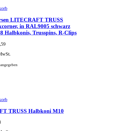
korb
ersen LITECRAFT TRUSS
corner, in RAL9005 schwarz
. 8 Halbkonis, Trusspins, R-Clips
,59
MwSt.
t angegeben
korb
T TRUSS Halbkoni M10
3