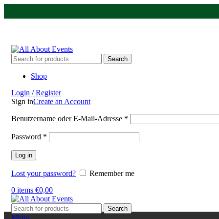
Tel.:
0531 - 18050730
| E-Mail:
info@traversenshop.de
Tel.:
0178 - 6692089
E-Mail:
info@traversenshop.de
Search
Shop
Login / Register
Sign in
Create an Account
Benutzername oder E-Mail-Adresse
*
Password
*
Log in
Lost your password?
Remember me
0
items
€
0,00
Search
Menu