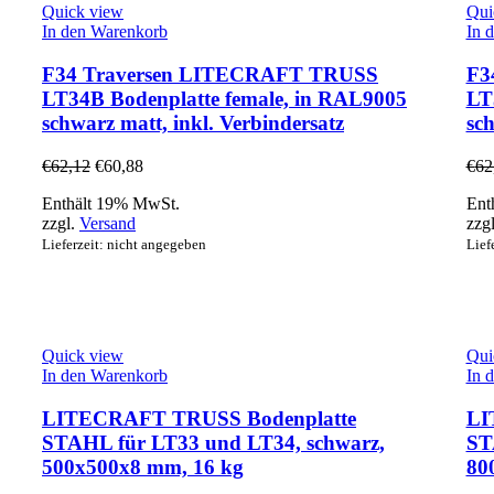
Quick view
Qui
In den Warenkorb
In 
F34 Traversen LITECRAFT TRUSS
F3
LT34B Bodenplatte female, in RAL9005
LT
schwarz matt, inkl. Verbindersatz
sch
€
62,12
€
60,88
€
62
Enthält 19% MwSt.
Ent
zzgl.
Versand
zzg
Lieferzeit: nicht angegeben
Lief
Quick view
Qui
In den Warenkorb
In 
LITECRAFT TRUSS Bodenplatte
LI
STAHL für LT33 und LT34, schwarz,
ST
500x500x8 mm, 16 kg
80