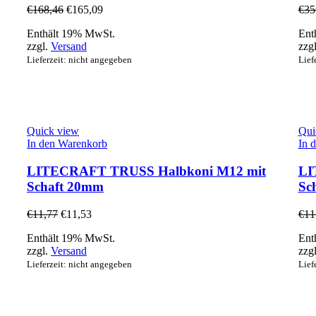
€
168,46
€
165,09
€
35
Enthält 19% MwSt.
Ent
zzgl.
Versand
zzg
Lieferzeit: nicht angegeben
Lief
Quick view
Qui
In den Warenkorb
In 
LITECRAFT TRUSS Halbkoni M12 mit
LI
Schaft 20mm
Sc
€
11,77
€
11,53
€
11
Enthält 19% MwSt.
Ent
zzgl.
Versand
zzg
Lieferzeit: nicht angegeben
Lief