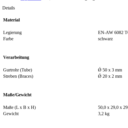
Details
Material
Legierung
EN-AW 6082 T
Farbe
schwarz
Verarbeitung
Gurtrohr (Tube)
Ǿ 50 x 3 mm
Streben (Braces)
Ǿ 20 x 2 mm
Maße/Gewicht
Maße (L x B x H)
50,0 x 29,0 x 2
Gewicht
3,2 kg