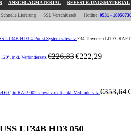
N
ANSCHLAGMATERIAL
BEFESTIGUNGSMATERIAL
Schnelle Lieferung
SSL Verschlüsselt
Hotline:
0531 - 1805073
 LT34B HD3 4-Punkt System schwarz
F34 Traversen LITECRAFT 
€
226,83
€
222,29
°, inkl. Verbindersatz
€
353,64
°, in RAL9005 schwarz matt, inkl. Verbindersatz
USS LT34B HD3 050