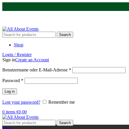
Tel.:
0531 - 18050730
| E-Mail:
info@traversenshop.de
Tel.:
0178 - 6692089
E-Mail:
info@traversenshop.de
Search
Shop
Login / Register
Sign in
Create an Account
Benutzername oder E-Mail-Adresse
*
Password
*
Log in
Lost your password?
Remember me
0
items
€
0,00
Search
Menu