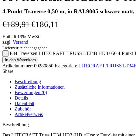
4-Punkt Traverse 0,50 m, in RAL9005 schwarz matt, i
€
189,91
€
186,11
Enthält 19% MwSt.
zzgl.
Versand
Lieferzeit: nicht angegeben
F34 Traversen LITECRAFT TRUSS LT34B HD3 050 4-Punkt Trave
In den Warenkorb
Artikelnummer:
00280850
Kategorien:
LITECRAFT TRUSS LT34B H
Share:
Beschreibung
Zusätzliche Informationen
Bewertungen (0)
Details
Datenblatt
Zubehör
Artikelverweis
Beschreibung
Das LITECRAFT Truss LT34 HD3 (HD =Heavy Duty) ist mit einer Rohrs