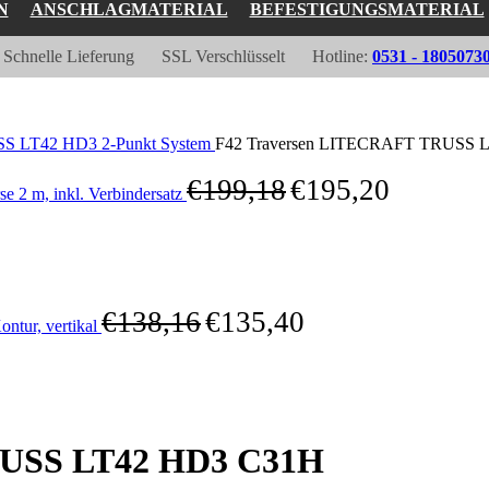
N
ANSCHLAGMATERIAL
BEFESTIGUNGSMATERIAL
Schnelle Lieferung
SSL Verschlüsselt
Hotline:
0531 - 1805073
 LT42 HD3 2-Punkt System
F42 Traversen LITECRAFT TRUSS LT42
€
199,18
€
195,20
2 m, inkl. Verbindersatz
€
138,16
€
135,40
tur, vertikal
RUSS LT42 HD3 C31H