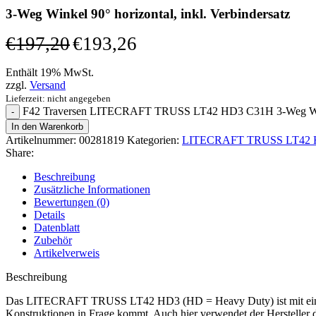
3-Weg Winkel 90° horizontal, inkl. Verbindersatz
€
197,20
€
193,26
Enthält 19% MwSt.
zzgl.
Versand
Lieferzeit: nicht angegeben
F42 Traversen LITECRAFT TRUSS LT42 HD3 C31H 3-Weg Winkel
In den Warenkorb
Artikelnummer:
00281819
Kategorien:
LITECRAFT TRUSS LT42 HD
Share:
Beschreibung
Zusätzliche Informationen
Bewertungen (0)
Details
Datenblatt
Zubehör
Artikelverweis
Beschreibung
Das LITECRAFT TRUSS LT42 HD3 (HD = Heavy Duty) ist mit einer Roh
Konstruktionen in Frage kommt. Auch hier verwendet der Hersteller 