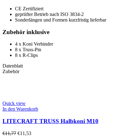
CE Zertifiziert
geprüfter Betrieb nach ISO 3834-2
Sonderlängen und Formen kurzfristig lieferbar
Zubehör inklusive
4 x Koni Verbinder
8 x Truss-Pin
8 x R-Clips
Datenblatt
Zubehör
Quick view
In den Warenkorb
LITECRAFT TRUSS Halbkoni M10
€
11,77
€
11,53