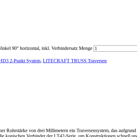
 90° horizontal, inkl. Verbindersatz Menge
3 2-Punkt System
,
LITECRAFT TRUSS Traversen
rstärke von drei Millimetern ein Traversensystem, das aufgrund de
die konischen Verbinder der LT42-Serie, um Konstruktionen schnell un