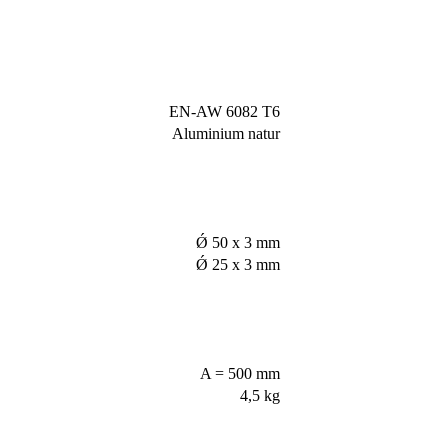
EN-AW 6082 T6
Aluminium natur
Ǿ 50 x 3 mm
Ǿ 25 x 3 mm
A = 500 mm
4,5 kg