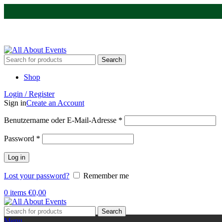
Tel.:
0531 - 18050730
| E-Mail:
info@traversenshop.de
Tel.:
0178 - 6692089
E-Mail:
info@traversenshop.de
Search
Shop
Login / Register
Sign in
Create an Account
Benutzername oder E-Mail-Adresse
*
Password
*
Log in
Lost your password?
Remember me
0
items
€
0,00
Search
Menu