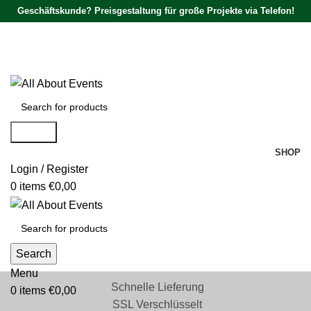
Geschäftskunde? Preisgestaltung für große Projekte via Telefon!
Tel.:
0531 - 18050730
| E-Mail:
info@traversenshop.de
Tel.:
0178 - 6692089
E-Mail:
info@traversenshop.de
Search
SHOP
Login / Register
0
items
€
0,00
Search
Menu
Schnelle Lieferung
0
items
€
0,00
SSL Verschlüsselt