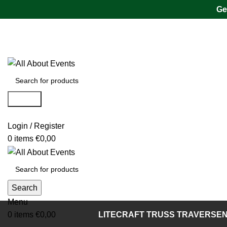
Ge
Tel.:
0531 - 18050730
| E-Mail:
info@traversenshop.de
Tel.:
0178 - 6692089
E-Mail:
info@traversenshop.de
Search
Login / Register
0
items
€
0,00
Search
Menu
0
items
€
0,00
LITECRAFT TRUSS TRAVERSE