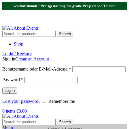
Geschäftskunde? Preisgestaltung für große Projekte via Telefon!
Tel.:
0531 - 18050730
| E-Mail:
info@traversenshop.de
Tel.:
0178 - 6692089
E-Mail:
info@traversenshop.de
Search
Shop
Login / Register
Sign in
Create an Account
Benutzername oder E-Mail-Adresse
*
Password
*
Log in
Lost your password?
Remember me
0
items
€
0,00
Search
Menu