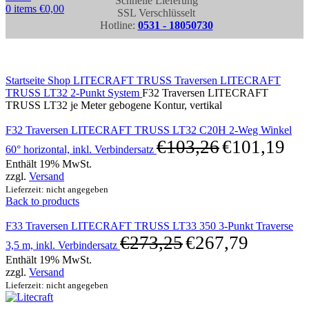
Schnelle Lieferung
0
items
€
0,00
SSL Verschlüsselt
Hotline:
0531 - 18050730
Click to enlarge
Startseite
Shop
LITECRAFT TRUSS Traversen
LITECRAFT
TRUSS LT32 2-Punkt System
F32 Traversen LITECRAFT
TRUSS LT32 je Meter gebogene Kontur, vertikal
F32 Traversen LITECRAFT TRUSS LT32 C20H 2-Weg Winkel
€
103,26
€
101,19
60° horizontal, inkl. Verbindersatz
Enthält 19% MwSt.
zzgl.
Versand
Lieferzeit: nicht angegeben
Back to products
F33 Traversen LITECRAFT TRUSS LT33 350 3-Punkt Traverse
€
273,25
€
267,79
3,5 m, inkl. Verbindersatz
Enthält 19% MwSt.
zzgl.
Versand
Lieferzeit: nicht angegeben