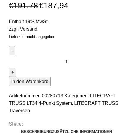
€
191,78
€
187,94
Enthält 19% MwSt.
zzgl.
Versand
Lieferzeit: nicht angegeben
F34
Traversen
LITECRAFT
TRUSS
In den Warenkorb
LT34
C21
Artikelnummer:
00280713
Kategorien:
LITECRAFT
2-
TRUSS LT34 4-Punkt System
,
LITECRAFT TRUSS
Weg
Traversen
Winkel
Share:
90°,
BESCHREIBUNG
ZUSÄTZLICHE INFORMATIONEN
inkl.