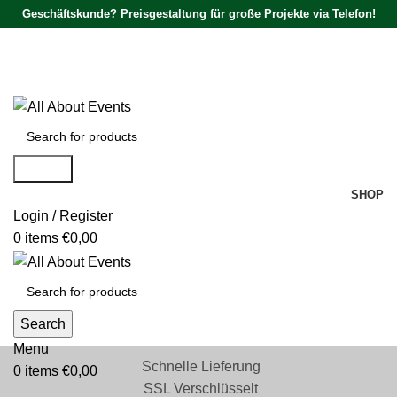
Geschäftskunde? Preisgestaltung für große Projekte via Telefon!
Tel.:
0531 - 18050730
| E-Mail:
info@traversenshop.de
Tel.:
0178 - 6692089
E-Mail:
info@traversenshop.de
Search
SHOP
Login / Register
0
items
€
0,00
Search
Menu
Schnelle Lieferung
0
items
€
0,00
SSL Verschlüsselt