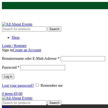
Tel.:
0531 - 18050730
| E-Mail:
info@traversenshop.de
Tel.:
0178 - 6692089
E-Mail:
info@traversenshop.de
Search
Shop
Login / Register
Sign in
Create an Account
Benutzername oder E-Mail-Adresse
*
Password
*
Log in
Lost your password?
Remember me
0
items
€
0,00
Search
Menu