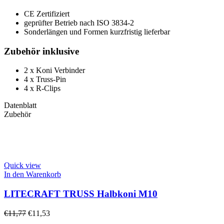
CE Zertifiziert
geprüfter Betrieb nach ISO 3834-2
Sonderlängen und Formen kurzfristig lieferbar
Zubehör inklusive
2 x Koni Verbinder
4 x Truss-Pin
4 x R-Clips
Datenblatt
Zubehör
Quick view
In den Warenkorb
LITECRAFT TRUSS Halbkoni M10
€
11,77
€
11,53