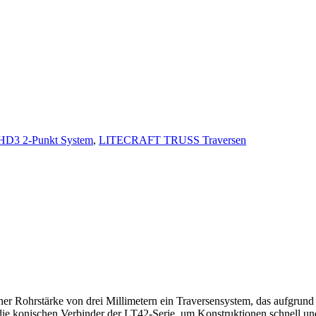
3 2-Punkt System
,
LITECRAFT TRUSS Traversen
rstärke von drei Millimetern ein Traversensystem, das aufgrund de
die konischen Verbinder der LT42-Serie, um Konstruktionen schnell un