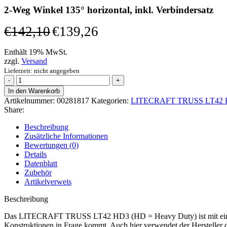
2-Weg Winkel 135° horizontal, inkl. Verbindersatz
€
142,10
€
139,26
Enthält 19% MwSt.
zzgl.
Versand
Lieferzeit: nicht angegeben
F42
Traversen
In den Warenkorb
LITECRAFT
Artikelnummer:
00281817
Kategorien:
LITECRAFT TRUSS LT42 HD
TRUSS
Share:
LT42
HD3
Beschreibung
C23H
Zusätzliche Informationen
2-
Bewertungen (0)
Weg
Details
Winkel
Datenblatt
135°
Zubehör
horizontal,
Artikelverweis
inkl.
Verbindersatz
Beschreibung
Menge
Das LITECRAFT TRUSS LT42 HD3 (HD = Heavy Duty) ist mit einer Roh
Konstruktionen in Frage kommt. Auch hier verwendet der Hersteller 