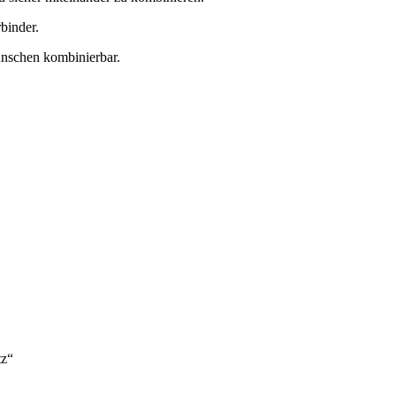
binder.
ünschen kombinierbar.
tz“