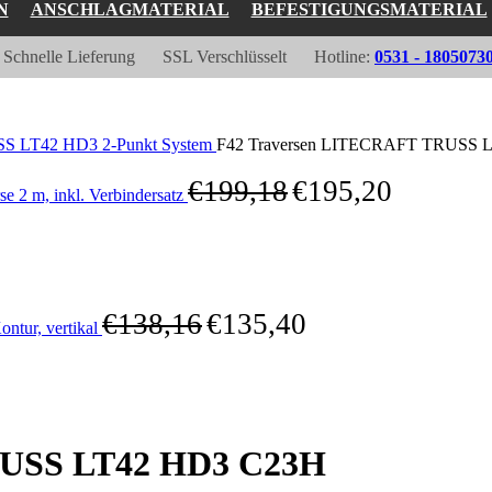
N
ANSCHLAGMATERIAL
BEFESTIGUNGSMATERIAL
Schnelle Lieferung
SSL Verschlüsselt
Hotline:
0531 - 1805073
 LT42 HD3 2-Punkt System
F42 Traversen LITECRAFT TRUSS LT42
€
199,18
€
195,20
2 m, inkl. Verbindersatz
€
138,16
€
135,40
tur, vertikal
RUSS LT42 HD3 C23H