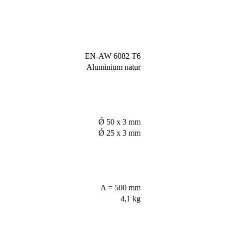
EN-AW 6082 T6
Aluminium natur
Ǿ 50 x 3 mm
Ǿ 25 x 3 mm
A = 500 mm
4,1 kg