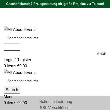
Geschäftskunde? Preisgestaltung für große Projekte via Telefon!
Tel.:
0531 - 18050730
| E-Mail:
info@traversenshop.de
Tel.:
0178 - 6692089
E-Mail:
info@traversenshop.de
Search
SHOP
Login / Register
0
items
€
0,00
Search
Menu
Schnelle Lieferung
0
items
€
0,00
SSL Verschlüsselt