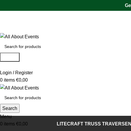
Ge
Tel.:
0531 - 18050730
| E-Mail:
info@traversenshop.de
Tel.:
0178 - 6692089
E-Mail:
info@traversenshop.de
Search
Login / Register
0
items
€
0,00
Search
Menu
0
items
€
0,00
LITECRAFT TRUSS TRAVERSE