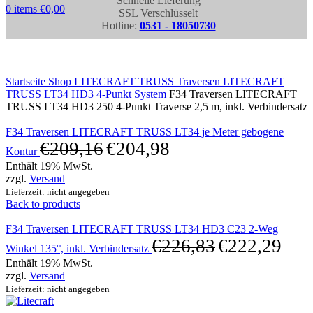
Schnelle Lieferung
0
items
€
0,00
SSL Verschlüsselt
Hotline:
0531 - 18050730
Click to enlarge
Startseite
Shop
LITECRAFT TRUSS Traversen
LITECRAFT
TRUSS LT34 HD3 4-Punkt System
F34 Traversen LITECRAFT
TRUSS LT34 HD3 250 4-Punkt Traverse 2,5 m, inkl. Verbindersatz
F34 Traversen LITECRAFT TRUSS LT34 je Meter gebogene
€
209,16
€
204,98
Kontur
Enthält 19% MwSt.
zzgl.
Versand
Lieferzeit: nicht angegeben
Back to products
F34 Traversen LITECRAFT TRUSS LT34 HD3 C23 2-Weg
€
226,83
€
222,29
Winkel 135°, inkl. Verbindersatz
Enthält 19% MwSt.
zzgl.
Versand
Lieferzeit: nicht angegeben