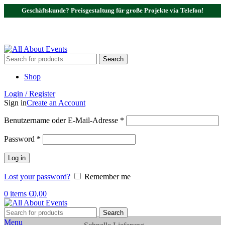
Geschäftskunde? Preisgestaltung für große Projekte via Telefon!
Tel.:
0531 - 18050730
| E-Mail:
info@traversenshop.de
Tel.:
0178 - 6692089
E-Mail:
info@traversenshop.de
Search
Shop
Login / Register
Sign in
Create an Account
Benutzername oder E-Mail-Adresse
*
Password
*
Log in
Lost your password?
Remember me
0
items
€
0,00
Search
Menu