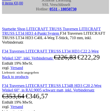
Schnelle Lieferung
0
items
€
0,00
SSL Verschlüsselt
Hotline:
0531 - 18050730
Click to enlarge
Startseite
Shop
LITECRAFT TRUSS Traversen
LITECRAFT
TRUSS LT34 HD3 4-Punkt System
F34 Traversen LITECRAFT
TRUSS LT34 HD3 C40L 4-Weg T-Stück, 710 mm, inkl.
Verbindersatz
F34 Traversen LITECRAFT TRUSS LT34 HD3 C22 2-Weg
€
226,83
€
222,29
Winkel 120°, inkl. Verbindersatz
Enthält 19% MwSt.
zzgl.
Versand
Lieferzeit: nicht angegeben
Back to products
F34 Traversen LITECRAFT TRUSS LT34B HD3 C20 2-Weg
Winkel 60°, in RAL9005 schwarz matt, inkl. Verbindersatz
€
353,64
€
346,57
Enthält 19% MwSt.
zzgl.
Versand