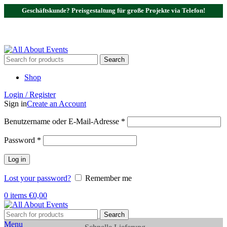
Geschäftskunde? Preisgestaltung für große Projekte via Telefon!
Tel.:
0531 - 18050730
| E-Mail:
info@traversenshop.de
Tel.:
0178 - 6692089
E-Mail:
info@traversenshop.de
Search
Shop
Login / Register
Sign in
Create an Account
Benutzername oder E-Mail-Adresse
*
Password
*
Log in
Lost your password?
Remember me
0
items
€
0,00
Search
Menu