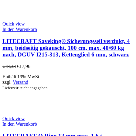
Quick view
In den Warenkorb
LITECRAFT Saveking® Sicherungsseil verzinkt, 4
mm, beidseitig gekauscht, 100 cm, max. 40/60 kg
nach, DGUV I215-313, Kettenglied 6 mm, schwarz
€
18,33
€
17,96
Enthält 19% MwSt.
zzgl.
Versand
Lieferzeit: nicht angegeben
Quick view
In den Warenkorb
LITECRAFT O-Ring 13 mm max. 1,6 t,