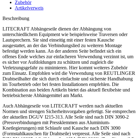
Zubehör
Artikelverweis
Beschreibung
LITECRAFT Abhängeseile dienen der Abhängung von
unterschiedlichem Equipment wie beispielsweise Traversen oder
Lautsprechern. Sie sind einseitig mit einer festen Kausche
ausgestattet, an der das Verbindungslied zu weiteren Montage
befestigt werden kann. An der anderen Seite befindet sich ein
offenes Ende welches zur einfacheren Verwendung verzinnt ist, um
es sicher vor Aufdoldungen zu schützen und zugleich die
Verletzungsgefahr zu minimieren. Hier kommt weiteres Zubehör
zum Einsatz. Empfohlen wird die Verwendung von REUTLINGER
Drahtseilhalter die sich durch einfachste und sicherste Handhabung
im Tourbetrieb oder bei festen Installationen empfehlen. Die
Kombination aus beiden Artikeln bietet das aktuell flexibelste und
betriebsicherste Abhängemittel am Markt.
Auch Abhängeseile von LITECRAFT werden nach aktuellen
Normen und strengen Sicherheitsvorgaben gefertigt. Sie entsprechen
der aktuellen DGUV I215-313. Alle Seile sind nach DIN 3090-2
(Pressverbindungen mit Pressklemmen aus Aluminium-
Knetlegierungen) mit Schlaufe und Kausche nach DIN 3090
(Formstahlkauschen für Drahtseile) verpresst. Alle Seile sind nach