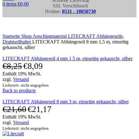
Schnelle Lieferung
0
items
€
0,00
SSL Verschlüsselt
Hotline:
0531 - 18050730
Click to enlarge
Startseite
Shop
Anschlagmaterial
LITECRAFT Abhängeseile,
Drahtseilhalter
LITECRAFT Abhängeseil 8 mm 1,5 m, einseitig
gekauscht, silber
LITECRAFT Abhängeseil 4 mm 1,5 m, einseitig gekauscht, silber
€
8,25
€
8,09
Enthält 19% MwSt.
zzgl.
Versand
Lieferzeit: nicht angegeben
Back to products
LITECRAFT Abhängeseil 8 mm 3 m, einseitig gekauscht, silber
€
21,60
€
21,17
Enthält 19% MwSt.
zzgl.
Versand
Lieferzeit: nicht angegeben