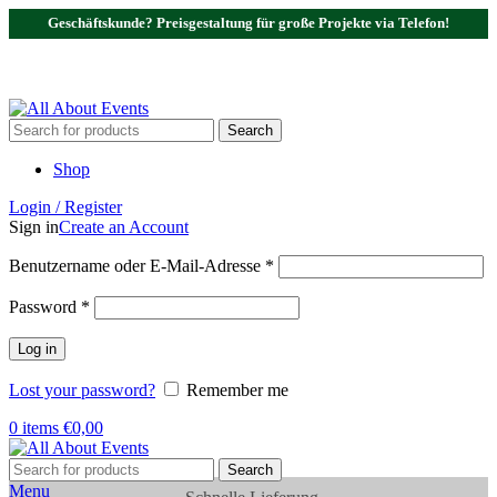
Geschäftskunde? Preisgestaltung für große Projekte via Telefon!
Tel.:
0531 - 18050730
| E-Mail:
info@traversenshop.de
Tel.:
0178 - 6692089
E-Mail:
info@traversenshop.de
Search
Shop
Login / Register
Sign in
Create an Account
Benutzername oder E-Mail-Adresse
*
Password
*
Log in
Lost your password?
Remember me
0
items
€
0,00
Search
Menu