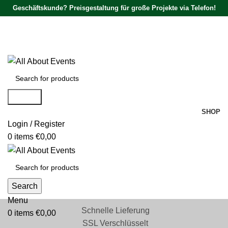
Geschäftskunde? Preisgestaltung für große Projekte via Telefon!
Tel.:
0531 - 18050730
| E-Mail:
info@traversenshop.de
Tel.:
0178 - 6692089
E-Mail:
info@traversenshop.de
Search
SHOP
Login / Register
0
items
€
0,00
Search
Menu
Schnelle Lieferung
0
items
€
0,00
SSL Verschlüsselt