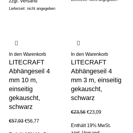
zzgl.
Versand
Lieferzeit: nicht angegeben
In den Warenkorb
In den Warenkorb
LITECRAFT
LITECRAFT
Abhängeseil 4
Abhängeseil 4
mm 10 m,
mm 3 m, einseitig
einseitig
gekauscht,
gekauscht,
schwarz
schwarz
€
23,56
€
23,09
€
57,93
€
56,77
Enthält 19% MwSt.
zzgl.
Versand