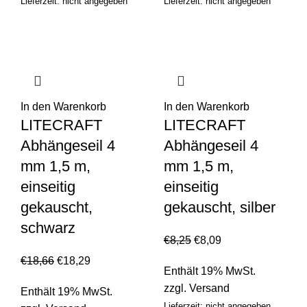
Lieferzeit: nicht angegeben
Lieferzeit: nicht angegeben
In den Warenkorb
In den Warenkorb
LITECRAFT
LITECRAFT
Abhängeseil 4
Abhängeseil 4
mm 1,5 m,
mm 1,5 m,
einseitig
einseitig
gekauscht,
gekauscht, silber
schwarz
€
8,25
€
8,09
€
18,66
€
18,29
Enthält 19% MwSt.
zzgl.
Versand
Enthält 19% MwSt.
Lieferzeit: nicht angegeben