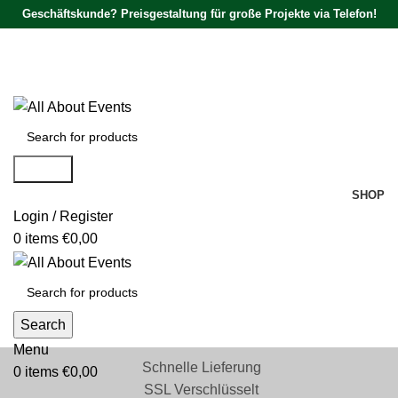
Geschäftskunde? Preisgestaltung für große Projekte via Telefon!
Tel.:
0531 - 18050730
| E-Mail:
info@traversenshop.de
Tel.:
0178 - 6692089
E-Mail:
info@traversenshop.de
Search
SHOP
Login / Register
0
items
€
0,00
Search
Menu
Schnelle Lieferung
0
items
€
0,00
SSL Verschlüsselt