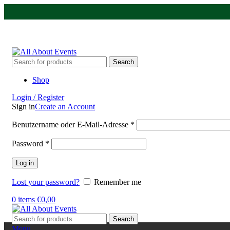
Tel.:
0531 - 18050730
| E-Mail:
info@traversenshop.de
Tel.:
0178 - 6692089
E-Mail:
info@traversenshop.de
Search
Shop
Login / Register
Sign in
Create an Account
Benutzername oder E-Mail-Adresse
*
Password
*
Log in
Lost your password?
Remember me
0
items
€
0,00
Search
Menu