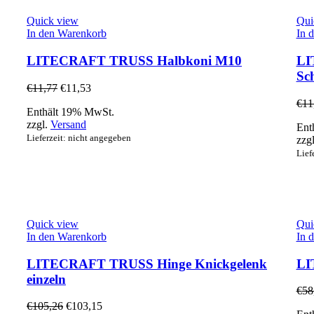
Quick view
Qui
In den Warenkorb
In 
LITECRAFT TRUSS Halbkoni M10
LI
Sc
€
11,77
€
11,53
€
11
Enthält 19% MwSt.
zzgl.
Versand
Ent
Lieferzeit: nicht angegeben
zzg
Lief
Quick view
Qui
In den Warenkorb
In 
LITECRAFT TRUSS Hinge Knickgelenk
LI
einzeln
€
58
€
105,26
€
103,15