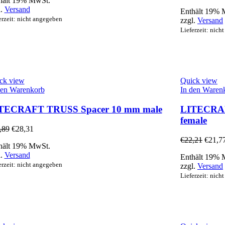
hält 19% MwSt.
l.
Versand
Enthält 19% 
erzeit: nicht angegeben
zzgl.
Versand
Lieferzeit: nich
ck view
Quick view
den Warenkorb
In den Waren
TECRAFT TRUSS Spacer 10 mm male
LITECRAF
female
,89
€
28,31
€
22,21
€
21,7
hält 19% MwSt.
l.
Versand
Enthält 19% 
erzeit: nicht angegeben
zzgl.
Versand
Lieferzeit: nich