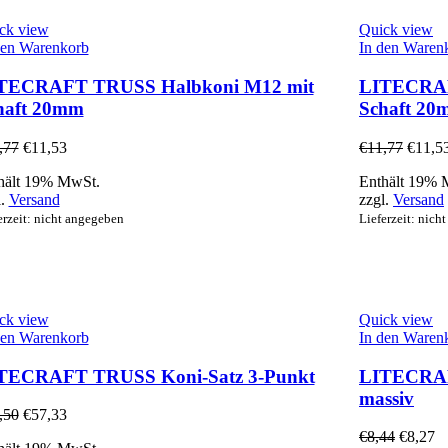
ck view
Quick view
den Warenkorb
In den Waren
TECRAFT TRUSS Halbkoni M12 mit
LITECRAF
haft 20mm
Schaft 2
,77
€
11,53
€
11,77
€
11,5
hält 19% MwSt.
Enthält 19% 
l.
Versand
zzgl.
Versand
erzeit: nicht angegeben
Lieferzeit: nich
ck view
Quick view
den Warenkorb
In den Waren
TECRAFT TRUSS Koni-Satz 3-Punkt
LITECRAF
massiv
,50
€
57,33
€
8,44
€
8,27