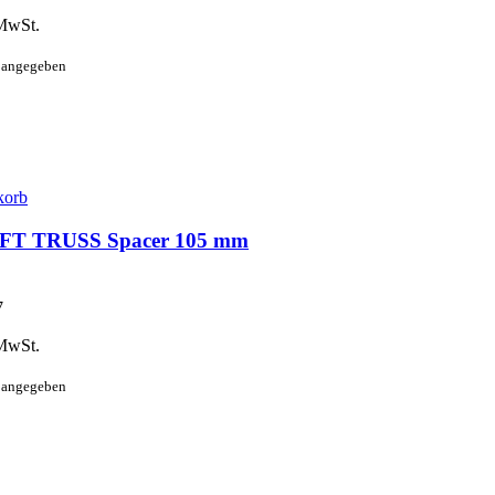
MwSt.
t angegeben
korb
T TRUSS Spacer 105 mm
7
MwSt.
t angegeben