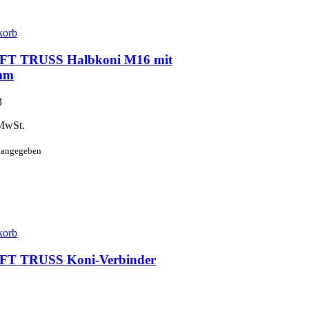
korb
T TRUSS Halbkoni M16 mit
0mm
3
MwSt.
t angegeben
korb
T TRUSS Koni-Verbinder