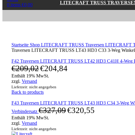
LITECRAFT TRUSS TRAVERSE
0
items
€
0,00
Click to enlarge
Startseite
Shop
LITECRAFT TRUSS Traversen
LITECRAFT T
Traversen LITECRAFT TRUSS LT43 HD3 C33 3-Weg Winkel 90° l
F42 Traversen LITECRAFT TRUSS LT42 HD3 C41H 4-Weg Kreuz
€
209,02
€
204,84
Enthält 19% MwSt.
zzgl.
Versand
Lieferzeit: nicht angegeben
Back to products
F43 Traversen LITECRAFT TRUSS LT43 HD3 C34 3-Weg Winkel 
€
327,09
€
320,55
Verbindersatz
Enthält 19% MwSt.
zzgl.
Versand
Lieferzeit: nicht angegeben