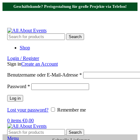
Geschäftskunde? Preisgestaltung für große Projekte via Telefon!
Tel.:
0531 - 18050730
| E-Mail:
info@traversenshop.de
Tel.:
0178 - 6692089
E-Mail:
info@traversenshop.de
Search
Shop
Login / Register
Sign in
Create an Account
Benutzername oder E-Mail-Adresse
*
Password
*
Log in
Lost your password?
Remember me
0
items
€
0,00
Search
Menu