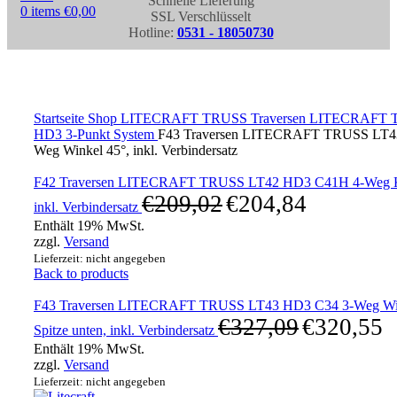
Schnelle Lieferung
0
items
€
0,00
SSL Verschlüsselt
Hotline:
0531 - 18050730
Click to enlarge
Startseite
Shop
LITECRAFT TRUSS Traversen
LITECRAFT 
HD3 3-Punkt System
F43 Traversen LITECRAFT TRUSS LT4
Weg Winkel 45°, inkl. Verbindersatz
F42 Traversen LITECRAFT TRUSS LT42 HD3 C41H 4-Weg Kre
€
209,02
€
204,84
inkl. Verbindersatz
Enthält 19% MwSt.
zzgl.
Versand
Lieferzeit: nicht angegeben
Back to products
F43 Traversen LITECRAFT TRUSS LT43 HD3 C34 3-Weg Wink
€
327,09
€
320,55
Spitze unten, inkl. Verbindersatz
Enthält 19% MwSt.
zzgl.
Versand
Lieferzeit: nicht angegeben