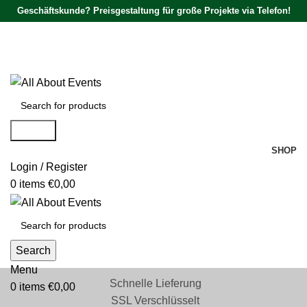
Geschäftskunde? Preisgestaltung für große Projekte via Telefon!
Tel.:
0531 - 18050730
| E-Mail:
info@traversenshop.de
Tel.:
0178 - 6692089
E-Mail:
info@traversenshop.de
Search
SHOP
Login / Register
0
items
€
0,00
Search
Menu
Schnelle Lieferung
0
items
€
0,00
SSL Verschlüsselt