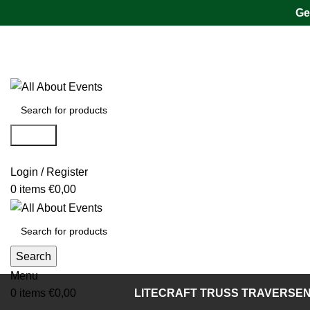
Ge
Tel.:
0531 - 18050730
| E-Mail:
info@traversenshop.de
Tel.:
0178 - 6692089
E-Mail:
info@traversenshop.de
Search
Login / Register
0
items
€
0,00
Search
Menu
0
items
€
0,00
LITECRAFT TRUSS TRAVERSE