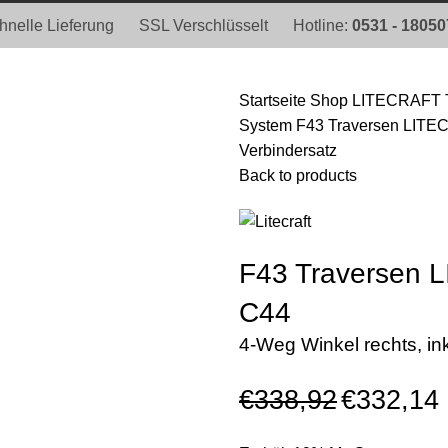
hnelle Lieferung
SSL Verschlüsselt
Hotline:
0531 - 1805
Startseite
Shop
LITECRAFT 
System
F43 Traversen LITE
Verbindersatz
Back to products
F43 Traversen
C44
4-Weg Winkel rechts, ink
€
338,92
€
332,14