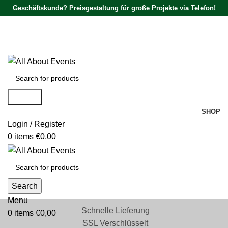
Geschäftskunde? Preisgestaltung für große Projekte via Telefon!
Tel.:
0531 - 18050730
| E-Mail:
info@traversenshop.de
Tel.:
0178 - 6692089
E-Mail:
info@traversenshop.de
Search
SHOP
Login / Register
0
items
€
0,00
Search
Menu
Schnelle Lieferung
0
items
€
0,00
SSL Verschlüsselt