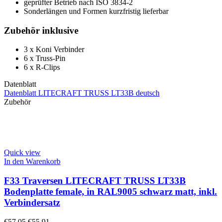
geprüfter Betrieb nach ISO 3834-2
Sonderlängen und Formen kurzfristig lieferbar
Zubehör inklusive
3 x Koni Verbinder
6 x Truss-Pin
6 x R-Clips
Datenblatt
Datenblatt LITECRAFT TRUSS LT33B deutsch
Zubehör
Quick view
In den Warenkorb
F33 Traversen LITECRAFT TRUSS LT33B
Bodenplatte female, in RAL9005 schwarz matt, inkl.
Verbindersatz
€
57,05
€
55,91