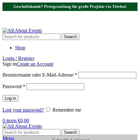
Geschäftskunde? Preisgestaltung für große Projekte via Telefon!
Tel.:
0531 - 18050730
| E-Mail:
info@traversenshop.de
Tel.:
0178 - 6692089
E-Mail:
info@traversenshop.de
Search
Shop
Login / Register
Sign in
Create an Account
Benutzername oder E-Mail-Adresse
*
Password
*
Log in
Lost your password?
Remember me
0
items
€
0,00
Search
Menu