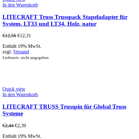
In den Warenkorb
LITECRAFT Truss Trusspack Stapeladapter für
System, LT33 und LT34, Holz, natur
€
12,56
€
12,31
Enthält 19% MwSt.
zzgl.
Versand
Lieferzeit: nicht angegeben
Quick view
In den Warenkorb
LITECRAFT TRUSS Trusspin für Global Truss
Systeme
€
2,44
€
2,39
Enthält 19% MwSt.