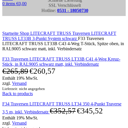
Schnelle Lieferung
0
items
€
0,00
SSL Verschlüsselt
Hotline:
0531 - 18050730
Click to enlarge
Startseite
Shop
LITECRAFT TRUSS Traversen
LITECRAFT
TRUSS LT33B 3-Punkt System schwarz
F33 Traversen
LITECRAFT TRUSS LT33B C43 4-Weg T-Stück, Spitze oben, in
RAL9005 schwarz matt, inkl. Verbindersatz
F33 Traversen LITECRAFT TRUSS LT33B C41 4-Weg Kreuz-
Stück, in RAL9005 schwarz matt, inkl. Verbindersatz
€
265,89
€
260,57
Enthält 19% MwSt.
zzgl.
Versand
Lieferzeit: nicht angegeben
Back to products
F34 Traversen LITECRAFT TRUSS LT34 350 4-Punkt Traverse
€
352,57
€
345,52
3,5 m, inkl. Verbindersatz
Enthält 19% MwSt.
zzgl.
Versand