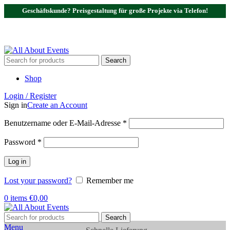
Geschäftskunde? Preisgestaltung für große Projekte via Telefon!
Tel.:
0531 - 18050730
| E-Mail:
info@traversenshop.de
Tel.:
0178 - 6692089
E-Mail:
info@traversenshop.de
Search
Shop
Login / Register
Sign in
Create an Account
Benutzername oder E-Mail-Adresse
*
Password
*
Log in
Lost your password?
Remember me
0
items
€
0,00
Search
Menu