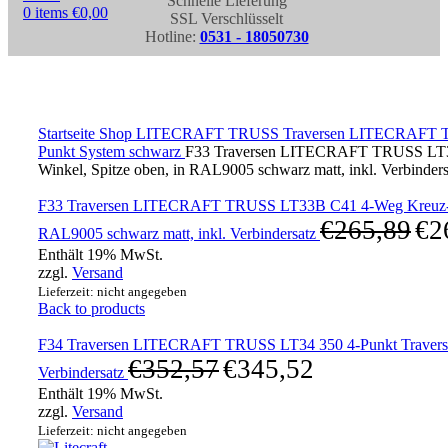
Schnelle Lieferung
0
items
€
0,00
SSL Verschlüsselt
Hotline:
0531 - 18050730
Click to enlarge
Startseite
Shop
LITECRAFT TRUSS Traversen
LITECRAFT T
Punkt System schwarz
F33 Traversen LITECRAFT TRUSS LT
Winkel, Spitze oben, in RAL9005 schwarz matt, inkl. Verbinders
F33 Traversen LITECRAFT TRUSS LT33B C41 4-Weg Kreuz-S
€
265,89
€
2
RAL9005 schwarz matt, inkl. Verbindersatz
Enthält 19% MwSt.
zzgl.
Versand
Lieferzeit: nicht angegeben
Back to products
F34 Traversen LITECRAFT TRUSS LT34 350 4-Punkt Traverse 
€
352,57
€
345,52
Verbindersatz
Enthält 19% MwSt.
zzgl.
Versand
Lieferzeit: nicht angegeben