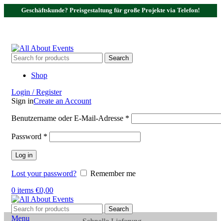
Geschäftskunde? Preisgestaltung für große Projekte via Telefon!
Tel.:
0531 - 18050730
| E-Mail:
info@traversenshop.de
Tel.:
0178 - 6692089
E-Mail:
info@traversenshop.de
Search
Shop
Login / Register
Sign in
Create an Account
Benutzername oder E-Mail-Adresse
*
Password
*
Log in
Lost your password?
Remember me
0
items
€
0,00
Search
Menu