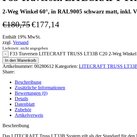
2-Weg Winkel 60°, in RAL9005 schwarz matt, inkl. V
€
180,75
€
177,14
Enthält 19% MwSt.
zzgl.
Versand
Lieferzeit: nicht angegeben
F33 Traversen LITECRAFT TRUSS LT33B C20 2-Weg Winkel 60°
In den Warenkorb
Artikelnummer:
00280612
Kategorien:
LITECRAFT TRUSS LT33B 3
Share:
Beschreibung
Zusätzliche Informationen
Bewertungen (0)
Details
Datenblatt
Zubehör
Artikelverweis
Beschreibung
Das LITECRAFT Truss LT33B System gilt als der Standard für den Mes