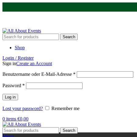
Tel.:
0531 - 18050730
| E-Mail:
info@traversenshop.de
Tel.:
0178 - 6692089
E-Mail:
info@traversenshop.de
Search
Shop
Login / Register
Sign in
Create an Account
Benutzername oder E-Mail-Adresse
*
Password
*
Log in
Lost your password?
Remember me
0
items
€
0,00
Search
Menu