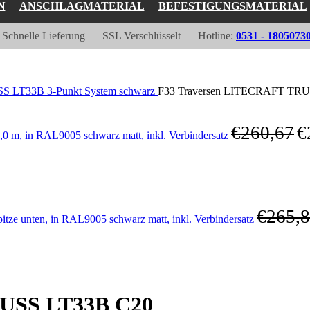
N
ANSCHLAGMATERIAL
BEFESTIGUNGSMATERIAL
Schnelle Lieferung
SSL Verschlüsselt
Hotline:
0531 - 1805073
 LT33B 3-Punkt System schwarz
F33 Traversen LITECRAFT TRUSS
€
260,67
€
m, in RAL9005 schwarz matt, inkl. Verbindersatz
€
265,
 unten, in RAL9005 schwarz matt, inkl. Verbindersatz
RUSS LT33B C20