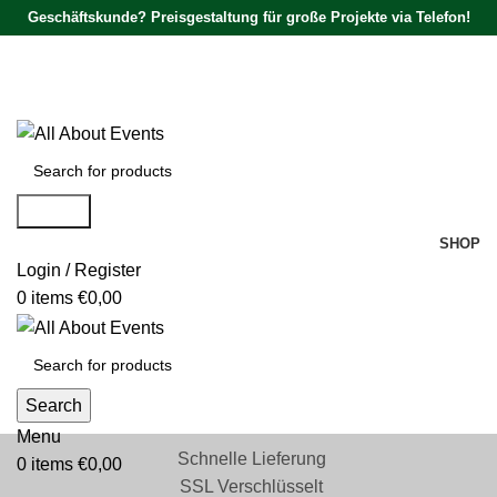
Geschäftskunde? Preisgestaltung für große Projekte via Telefon!
Tel.:
0531 - 18050730
| E-Mail:
info@traversenshop.de
Tel.:
0178 - 6692089
E-Mail:
info@traversenshop.de
Search
SHOP
Login / Register
0
items
€
0,00
Search
Menu
Schnelle Lieferung
0
items
€
0,00
SSL Verschlüsselt