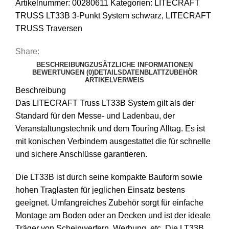
Artikelnummer:
00280611
Kategorien:
LITECRAFT
TRUSS LT33B 3-Punkt System schwarz
,
LITECRAFT
TRUSS Traversen
Share:
BESCHREIBUNG
ZUSÄTZLICHE INFORMATIONEN
BEWERTUNGEN (0)
DETAILS
DATENBLATT
ZUBEHÖR
ARTIKELVERWEIS
Beschreibung
Das LITECRAFT Truss LT33B System gilt als der
Standard für den Messe- und Ladenbau, der
Veranstaltungstechnik und dem Touring Alltag. Es ist
mit konischen Verbindern ausgestattet die für schnelle
und sichere Anschlüsse garantieren.
Die LT33B ist durch seine kompakte Bauform sowie
hohen Traglasten für jeglichen Einsatz bestens
geeignet. Umfangreiches Zubehör sorgt für einfache
Montage am Boden oder an Decken und ist der ideale
Träger von Scheinwerfern, Werbung, etc. Die LT33B