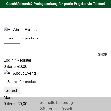
Geschäftskunde? Preisgestaltung für große Projekte via Telefon!
Tel.:
0531 - 18050730
| E-Mail:
info@traversenshop.de
Tel.:
0178 - 6692089
E-Mail:
info@traversenshop.de
Search
SHOP
Login / Register
0
items
€
0,00
Search
Menu
Schnelle Lieferung
0
items
€
0,00
SSL Verschlüsselt