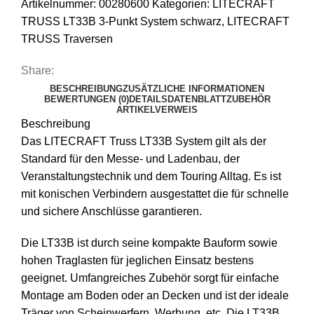
Artikelnummer:
00280600
Kategorien:
LITECRAFT
TRUSS LT33B 3-Punkt System schwarz
,
LITECRAFT
TRUSS Traversen
Share:
BESCHREIBUNG
ZUSÄTZLICHE INFORMATIONEN
BEWERTUNGEN (0)
DETAILS
DATENBLATT
ZUBEHÖR
ARTIKELVERWEIS
Beschreibung
Das LITECRAFT Truss LT33B System gilt als der
Standard für den Messe- und Ladenbau, der
Veranstaltungstechnik und dem Touring Alltag. Es ist
mit konischen Verbindern ausgestattet die für schnelle
und sichere Anschlüsse garantieren.
Die LT33B ist durch seine kompakte Bauform sowie
hohen Traglasten für jeglichen Einsatz bestens
geeignet. Umfangreiches Zubehör sorgt für einfache
Montage am Boden oder an Decken und ist der ideale
Träger von Scheinwerfern, Werbung, etc. Die LT33B